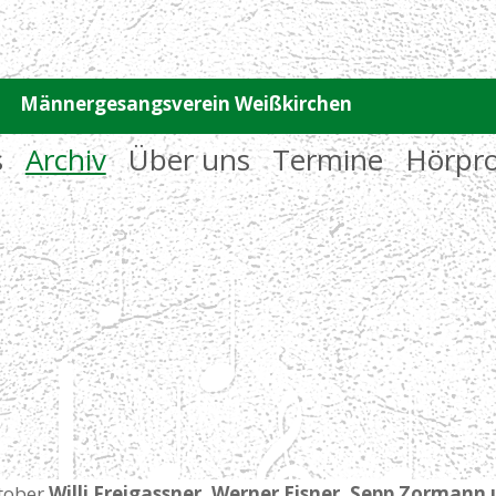
Männergesangsverein Weißkirchen
s
Archiv
Über uns
Termine
Hörpr
tober
Willi Freigassner, Werner Eisner, Sepp Zormann